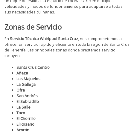
un toque de estilo a su espacio de cocina. Ofrecen múltiples
velocidades y modos de funcionamiento para adaptarse a todas
sus necesidades culinarias.
Zonas de Servicio
En
Servicio Técnico Whirlpool Santa Cruz
, nos comprometemos a
ofrecer un servicio rápido y eficiente en toda la región de Santa Cruz
de Tenerife. Las principales zonas donde prestamos servicio
incluyen:
Santa Cruz Centro
Añaza
Los Majuelos
La Gallega
Ofra
San Andrés
El Sobradillo
La Salle
Taco
El Chorrillo
El Rosario
Acorán