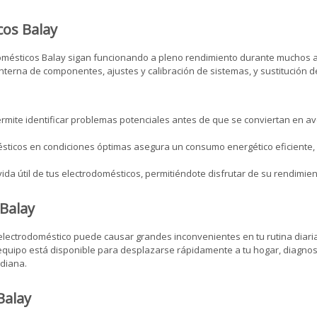
cos Balay
domésticos Balay sigan funcionando a pleno rendimiento durante muchos 
interna de componentes, ajustes y calibración de sistemas, y sustitución 
rmite identificar problemas potenciales antes de que se conviertan en av
ticos en condiciones óptimas asegura un consumo energético eficiente, lo
da útil de tus electrodomésticos, permitiéndote disfrutar de su rendimi
 Balay
ectrodoméstico puede causar grandes inconvenientes en tu rutina diaria
quipo está disponible para desplazarse rápidamente a tu hogar, diagnos
idiana.
Balay