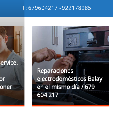
T: 679604217 -
922178985
ervice.
e
Reparaciones
or
electrodomésticos Balay
ioner
en el mismo día / 679
604 217