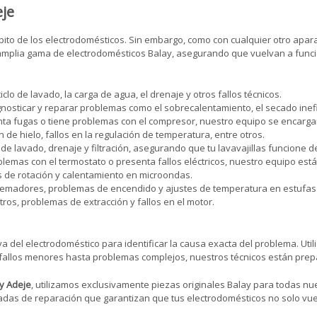
eje
bito de los electrodomésticos. Sin embargo, como con cualquier otro apar
amplia gama de electrodomésticos Balay, asegurando que vuelvan a funci
o de lavado, la carga de agua, el drenaje y otros fallos técnicos.
osticar y reparar problemas como el sobrecalentamiento, el secado inefic
senta fugas o tiene problemas con el compresor, nuestro equipo se encarg
 hielo, fallos en la regulación de temperatura, entre otros.
 lavado, drenaje y filtración, asegurando que tu lavavajillas funcione d
lemas con el termostato o presenta fallos eléctricos, nuestro equipo est
 de rotación y calentamiento en microondas.
madores, problemas de encendido y ajustes de temperatura en estufas 
ros, problemas de extracción y fallos en el motor.
 del electrodoméstico para identificar la causa exacta del problema. Ut
 fallos menores hasta problemas complejos, nuestros técnicos están prep
ay Adeje
, utilizamos exclusivamente piezas originales Balay para todas
zadas de reparación que garantizan que tus electrodomésticos no solo vue