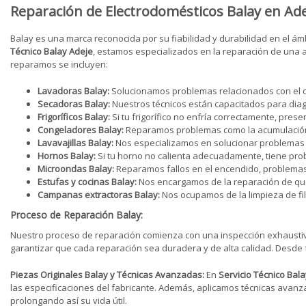
Reparación de Electrodomésticos Balay en Ad
Balay es una marca reconocida por su fiabilidad y durabilidad en el ám
Técnico Balay Adeje
, estamos especializados en la reparación de una 
reparamos se incluyen:
Lavadoras Balay:
Solucionamos problemas relacionados con el cicl
Secadoras Balay:
Nuestros técnicos están capacitados para diagn
Frigoríficos Balay:
Si tu frigorífico no enfría correctamente, pre
Congeladores Balay:
Reparamos problemas como la acumulación de
Lavavajillas Balay:
Nos especializamos en solucionar problemas de
Hornos Balay:
Si tu horno no calienta adecuadamente, tiene prob
Microondas Balay:
Reparamos fallos en el encendido, problemas
Estufas y cocinas Balay:
Nos encargamos de la reparación de que
Campanas extractoras Balay:
Nos ocupamos de la limpieza de filt
Proceso de Reparación Balay:
Nuestro proceso de reparación comienza con una inspección exhaustiva
garantizar que cada reparación sea duradera y de alta calidad. Desde
Piezas Originales Balay y Técnicas Avanzadas:
En
Servicio Técnico Bal
las especificaciones del fabricante. Además, aplicamos técnicas avan
prolongando así su vida útil.