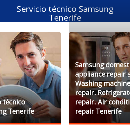
Servicio técnico Samsung
Tenerife
Samsung domest
appliance repair s
Washing machin
repair. Refrigerat
o técnico
repair. Air condit
g Tenerife
repair Tenerife