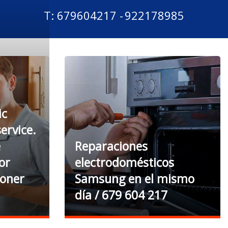
T: 679604217 -
922178985
ic
ervice.
e
Reparaciones
or
electrodomésticos
ioner
Samsung en el mismo
día / 679 604 217